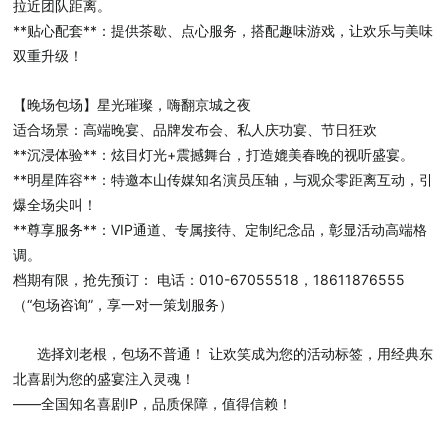
拉近团队距离。
**贴心配套**：提供茶歇、点心服务，搭配趣味游戏，让欢乐与美味
双重升级！
【晚场包场】星光璀璨，嗨翻京城之夜
适合场景：高端晚宴、品牌发布会、私人庆功宴、节日狂欢
**沉浸体验**：炫目灯光+震撼舞台，打造媲美春晚的视听盛宴。
**明星阵容**：特邀本山传媒知名演员压轴，与观众零距离互动，引
爆全场尖叫！
**尊享服务**：VIP通道、专属接待、定制纪念品，彰显活动高端格
调。
档期有限，抢先预订： 电话：010-67055518，18611876555
（“包场咨询”，享一对一策划服务）
选择刘老根，包场不普通！ 让欢笑成为您的活动标签，用经典东
北喜剧为您的盛宴注入灵魂！
——全国知名喜剧IP，品质保障，值得信赖！